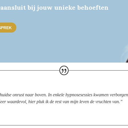
 aansluit bij jouw unieke behoeften
SPREK
uidse onrust naar boven. In enkele hypnosesessies kwamen verborgen i
Zeer waardevol, hier pluk ik de rest van mijn leven de vruchten van.”