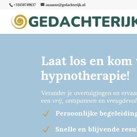
+31650749637
suzanne@gedachterijk.nl
Laat los en kom
hypnotherapie!
Verander je overtuigingen en erva
een
vrij
,
ontspannen
en
vreugdevol
Persoonlijke begeleidi
N
Snelle en blijvende resu
N