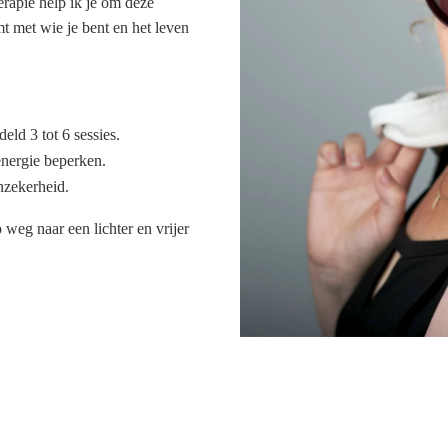
rapie help ik je om deze
mt met wie je bent en het leven
eld 3 tot 6 sessies.
energie beperken.
nzekerheid.
p weg naar een lichter en vrijer